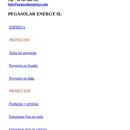
Fax +34 965 660 510
info@pegasolarenergy.com
PEGASOLAR ENERGY SL
EMPRESA
PROYECTOS
Todos los proyectos
Proyectos en España
Proyectos en Italia
PRODUCTOS
Productos y servicios
Estructuras fijas en suelo
Estructuras fijas en cubierta